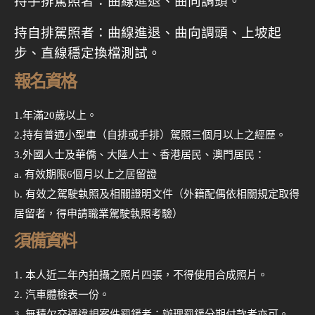
持手排駕照者：曲線進退、曲向調頭。
持自排駕照者：曲線進退、曲向調頭、上坡起
步、直線穩定換檔測試。
報名資格
1.年滿20歲以上。
2.持有普通小型車（自排或手排）駕照三個月以上之經歷。
3.外國人士及華僑、大陸人士、香港居民、澳門居民：
a. 有效期限6個月以上之居留證
b. 有效之駕駛執照及相關證明文件（外籍配偶依相關規定取得
居留者，得申請職業駕駛執照考驗）
須備資料
本人近二年內拍攝之照片四張，不得使用合成照片。
汽車體檢表一份。
無積欠交通違規案件罰鍰者；辦理罰鍰分期付款者亦可。