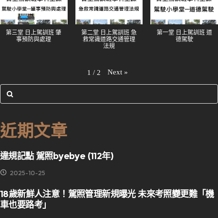
第三堂 日上駕訓班 肇
第二堂 日上駕訓班 急
第一堂 日上駕訓班 道
事預防與處理
救常識道路交通管理
德駕駛
法規
Next
»
1
/
2
近期文章
違規記點 駕照byebye (112年)
2025-10-25
18歲新鮮人注意！駕照管理新規曝光 未來考照變更難「機
車也要路考」