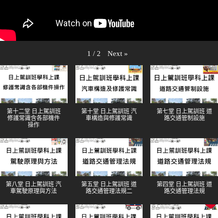
Next
»
1
/
2
第十二堂 日上駕訓班
第十堂 日上駕訓班 汽
第七堂 日上駕訓班 道
修護常識含各部機件
車構造與修護常識
路交通管制設施
操作
第八堂 日上駕訓班 汽
第五堂 日上駕訓班 道
第四堂 日上駕訓班 道
車駕駛原理與方法
路交通管理法規二
路交通管理法規